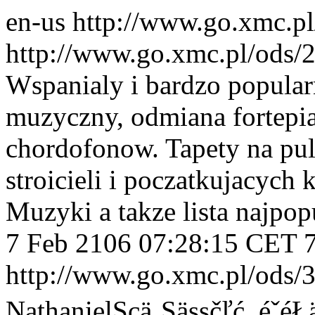
en-us
http://www.go.xmc.p
http://www.go.xmc.pl/ods
Wspanialy i bardzo popular
muzyczny, odmiana fortepi
chordofonow. Tapety na pu
stroicieli i poczatkujacych
Muzyki a takze lista najpo
7 Feb 2106 07:28:15 CET
http://www.go.xmc.pl/ods/
NathanielSçä¸Şäşşčľć ,éˇéŁä˝