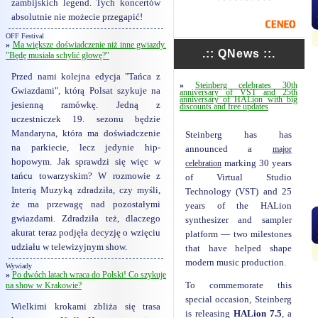
zambijskich legend. Tych koncertów
absolutnie nie możecie przegapić!
OFF Festival
»
Ma większe doświadczenie niż inne gwiazdy.
.:: QNews ::.
"Będę musiała schylić głowę?"
Przed nami kolejna edycja "Tańca z
»
Steinberg celebrates 30th
Gwiazdami", którą Polsat szykuje na
anniversary of VST and 25th
anniversary of HALion with big
jesienną ramówkę. Jedną z
discounts and free updates
uczestniczek 19. sezonu będzie
Mandaryna, która ma doświadczenie
Steinberg has has
na parkiecie, lecz jedynie hip-
announced a
major
hopowym. Jak sprawdzi się więc w
celebration
marking 30 years
tańcu towarzyskim? W rozmowie z
of Virtual Studio
Interią Muzyką zdradziła, czy myśli,
Technology (VST) and 25
że ma przewagę nad pozostałymi
years of the HALion
gwiazdami. Zdradziła też, dlaczego
synthesizer and sampler
akurat teraz podjęła decyzję o wzięciu
platform — two milestones
udziału w telewizyjnym show.
that have helped shape
modern music production.
Wywiady
»
Po dwóch latach wraca do Polski! Co szykuje
na show w Krakowie?
To commemorate this
special occasion, Steinberg
Wielkimi krokami zbliża się trasa
is releasing
HALion 7.5
, a