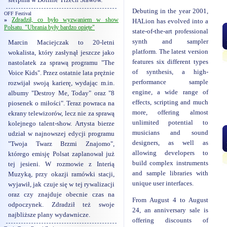
sierpnia w Dolinie Trzech Stawów.
Debuting in the year 2001,
OFF Festival
»
Zdradził, co było wyzwaniem w show
HALion has evolved into a
Polsatu. "Ubrania były bardzo opięte"
state-of-the-art professional
synth and sampler
Marcin Maciejczak to 20-letni
platform. The latest version
wokalista, który zasłynął jeszcze jako
features six different types
nastolatek za sprawą programu "The
of synthesis, a high-
Voice Kids". Przez ostatnie lata prężnie
performance sample
rozwijał swoją karierę, wydając m.in.
engine, a wide range of
albumy "Destroy Me, Today" oraz "8
effects, scripting and much
piosenek o miłości". Teraz powraca na
more, offering almost
ekrany telewizorów, lecz nie za sprawą
unlimited potential to
kolejnego talent-show. Artysta bierze
musicians and sound
udział w najnowszej edycji programu
designers, as well as
"Twoja Twarz Brzmi Znajomo",
allowing developers to
którego emisję Polsat zaplanował już
build complex instruments
tej jesieni. W rozmowie z Interią
and sample libraries with
Muzyką, przy okazji ramówki stacji,
unique user interfaces.
wyjawił, jak czuje się w tej rywalizacji
oraz czy znajduje obecnie czas na
From August 4 to August
odpoczynek. Zdradził też swoje
24, an anniversary sale is
najbliższe plany wydawnicze.
offering discounts of