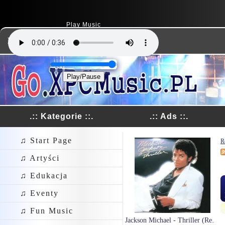
Play Music
Dodaj Link
Play/Pause
.:: Kategorie ::.
.:: Ads ::.
♫ Start Page
R
♫ Artyści
♫ Edukacja
♫ Eventy
♫ Fun Music
Jackson Michael - Thriller (Reedycja)