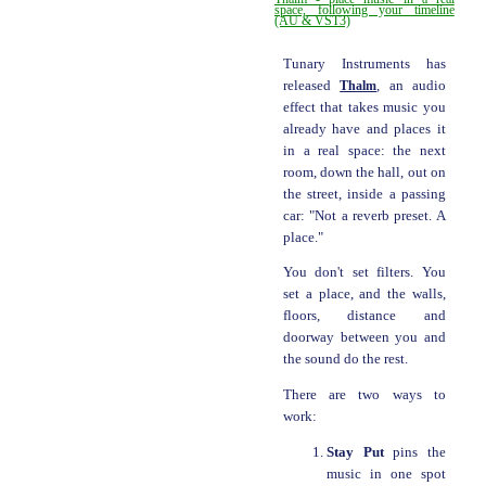
space, following your timeline
(AU & VST3)
Tunary Instruments has
released
Thalm
, an audio
effect that takes music you
already have and places it
in a real space: the next
room, down the hall, out on
the street, inside a passing
car: "Not a reverb preset. A
place."
You don't set filters. You
set a place, and the walls,
floors, distance and
doorway between you and
the sound do the rest.
There are two ways to
work:
Stay Put
pins the
music in one spot