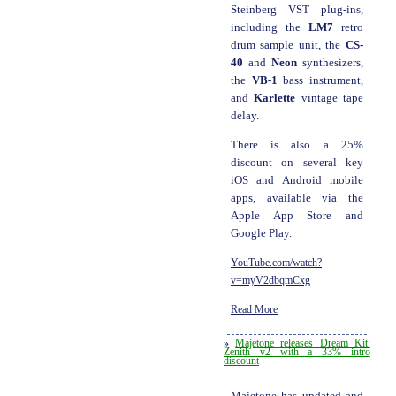
Steinberg VST plug-ins,
including the
LM7
retro
drum sample unit, the
CS-
40
and
Neon
synthesizers,
the
VB-1
bass instrument,
and
Karlette
vintage tape
delay.
There is also a 25%
discount on several key
iOS and Android mobile
apps, available via the
Apple App Store and
Google Play.
YouTube.com/watch?
v=myV2dbqmCxg
Read More
»
Majetone releases Dream Kit:
Zenith v2 with a 33% intro
discount