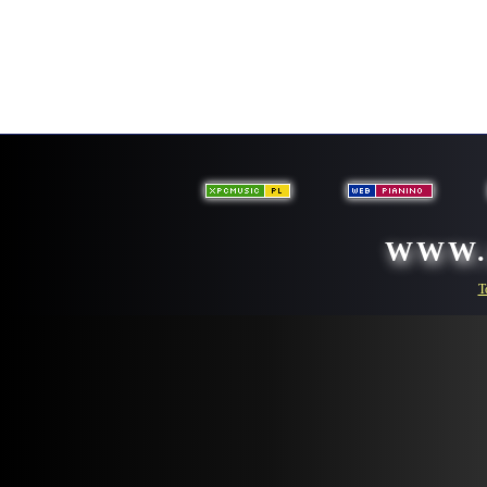
WWW.
T