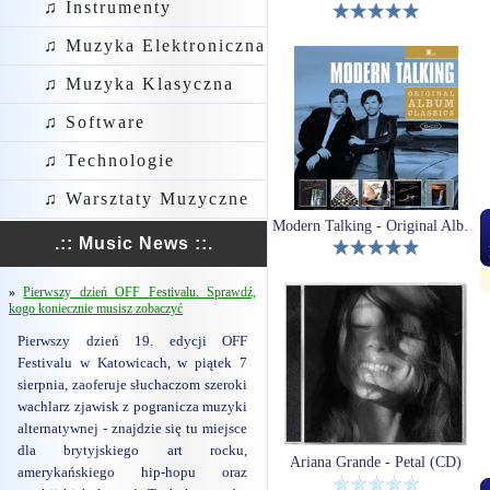
♫ Instrumenty
♫ Muzyka Elektroniczna
♫ Muzyka Klasyczna
♫ Software
♫ Technologie
♫ Warsztaty Muzyczne
Modern Talking - Original Album Classics (5CD)
.:: Music News ::.
»
Pierwszy dzień OFF Festivalu. Sprawdź,
kogo koniecznie musisz zobaczyć
Pierwszy dzień 19. edycji OFF
Festivalu w Katowicach, w piątek 7
sierpnia, zaoferuje słuchaczom szeroki
wachlarz zjawisk z pogranicza muzyki
alternatywnej - znajdzie się tu miejsce
dla brytyjskiego art rocku,
Ariana Grande - Petal (CD)
amerykańskiego hip-hopu oraz