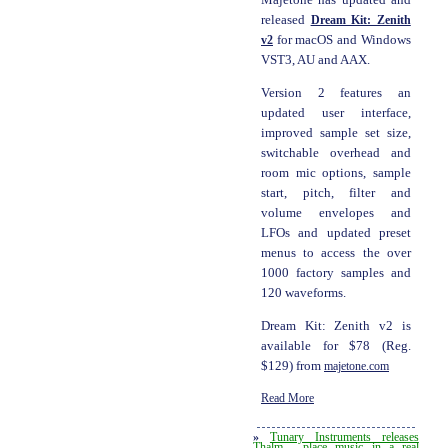
Majetone has updated and
released
Dream Kit: Zenith
v2
for macOS and Windows
VST3, AU and AAX.
Version 2 features an
updated user interface,
improved sample set size,
switchable overhead and
room mic options, sample
start, pitch, filter and
volume envelopes and
LFOs and updated preset
menus to access the over
1000 factory samples and
120 waveforms.
Dream Kit: Zenith v2 is
available for $78 (Reg.
$129) from
majetone.com
Read More
»
Tunary Instruments releases
Thalm - place music in a real