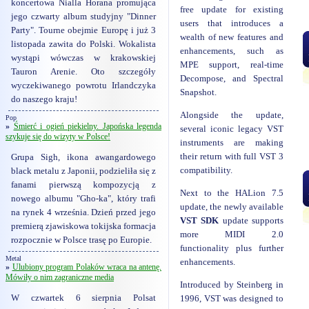
koncertowa Nialla Horana promująca
free update for existing
jego czwarty album studyjny "Dinner
users that introduces a
Party". Tourne obejmie Europę i już 3
wealth of new features and
listopada zawita do Polski. Wokalista
enhancements, such as
wystąpi wówczas w krakowskiej
MPE support, real-time
Tauron Arenie. Oto szczegóły
Decompose, and Spectral
wyczekiwanego powrotu Irlandczyka
Snapshot.
do naszego kraju!
Alongside the update,
Pop
»
Śmierć i ogień piekielny. Japońska legenda
several iconic legacy VST
szykuje się do wizyty w Polsce!
instruments are making
their return with full VST 3
Grupa Sigh, ikona awangardowego
compatibility.
black metalu z Japonii, podzieliła się z
fanami pierwszą kompozycją z
Next to the HALion 7.5
nowego albumu "Gho-ka", który trafi
update, the newly available
na rynek 4 września. Dzień przed jego
VST SDK
update supports
premierą zjawiskowa tokijska formacja
more MIDI 2.0
rozpocznie w Polsce trasę po Europie.
functionality plus further
Metal
enhancements.
»
Ulubiony program Polaków wraca na antenę.
Mówiły o nim zagraniczne media
Introduced by Steinberg in
W czwartek 6 sierpnia Polsat
1996, VST was designed to