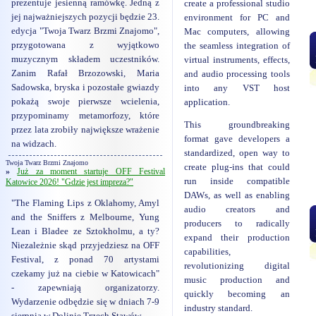
prezentuje jesienną ramówkę. Jedną z
create a professional studio
jej najważniejszych pozycji będzie 23.
environment for PC and
edycja "Twoja Twarz Brzmi Znajomo",
Mac computers, allowing
przygotowana z wyjątkowo
the seamless integration of
muzycznym składem uczestników.
virtual instruments, effects,
Zanim Rafał Brzozowski, Maria
and audio processing tools
Sadowska, bryska i pozostałe gwiazdy
into any VST host
pokażą swoje pierwsze wcielenia,
application.
przypominamy metamorfozy, które
This groundbreaking
przez lata zrobiły największe wrażenie
format gave developers a
na widzach.
standardized, open way to
Twoja Twarz Brzmi Znajomo
create plug-ins that could
»
Już za moment startuje OFF Festival
run inside compatible
Katowice 2026! "Gdzie jest impreza?"
DAWs, as well as enabling
"The Flaming Lips z Oklahomy, Amyl
audio creators and
and the Sniffers z Melbourne, Yung
producers to radically
Lean i Bladee ze Sztokholmu, a ty?
expand their production
Niezależnie skąd przyjedziesz na OFF
capabilities,
Festival, z ponad 70 artystami
revolutionizing digital
czekamy już na ciebie w Katowicach"
music production and
- zapewniają organizatorzy.
quickly becoming an
Wydarzenie odbędzie się w dniach 7-9
industry standard.