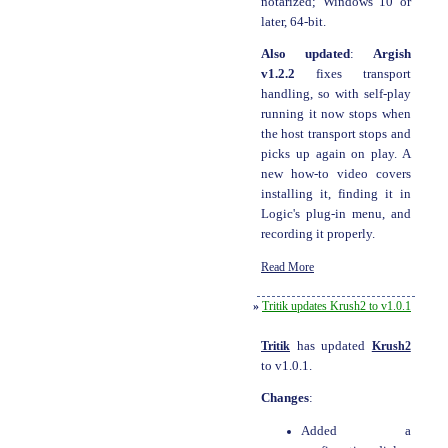
notarized; Windows 10 or
later, 64-bit.
Also updated
:
Argish
v1.2.2
fixes transport
handling, so with self-play
running it now stops when
the host transport stops and
picks up again on play. A
new how-to video covers
installing it, finding it in
Logic's plug-in menu, and
recording it properly.
Read More
»
Tritik updates Krush2 to v1.0.1
Tritik
has updated
Krush2
to v1.0.1.
Changes
:
Added a