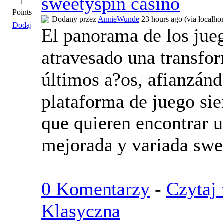
sweetyspin casino
1
Points
Dodany przez
AnnieWunde
23 hours ago (via localho
Dodaj
El panorama de los jueg
atravesado una transfor
últimos a?os, afianzánd
plataforma de juego si
que quieren encontrar u
mejorada y variada swe
0 Komentarzy
-
Czytaj 
Klasyczna