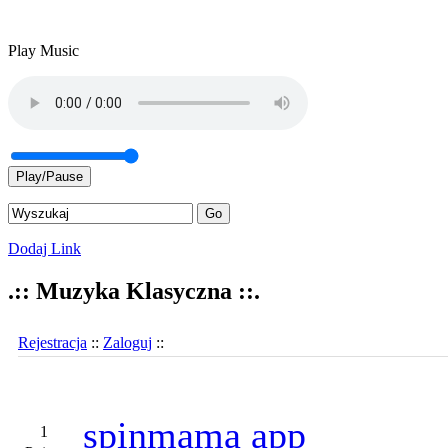
Play Music
Play/Pause
Dodaj Link
.:: Muzyka Klasyczna ::.
Rejestracja
::
Zaloguj
::
spinmama app
1