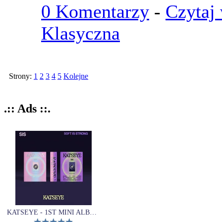
0 Komentarzy
-
Czytaj 
Klasyczna
Strony:
1
2
3
4
5
Kolejne
.:: Ads ::.
KATSEYE - 1ST MINI ALBUM (SIS (Soft Is Strong))