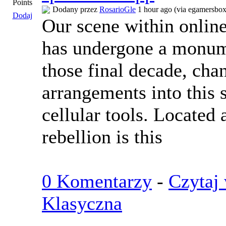
Points
Dodany przez
RosarioGle
1 hour ago (via egamersbo
Dodaj
Our scene within online
has undergone a monum
those final decade, ch
arrangements into this 
cellular tools. Located 
rebellion is this
0 Komentarzy
-
Czytaj 
Klasyczna