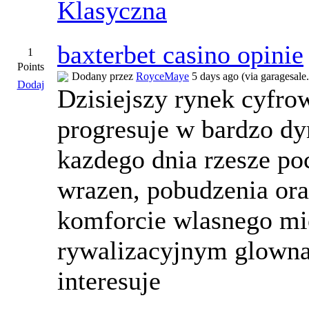
Klasyczna
baxterbet casino opinie
1
Points
Dodany przez
RoyceMaye
5 days ago (via garagesale.
Dodaj
Dzisiejszy rynek cyfro
progresuje w bardzo d
kazdego dnia rzesze po
wrazen, pobudzenia ora
komforcie wlasnego m
rywalizacyjnym glowna
interesuje