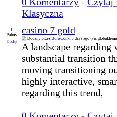
0 Komentarzy
-
Czytaj 
Klasyczna
casino 7 gold
1
Points
Dodany przez
BorisConkl
3 days ago (via globaldream
Dodaj
A landscape regarding w
substantial transition t
moving transitioning ou
highly interactive, sma
regarding this trend,
0 Komentarzy
-
Czytaj 