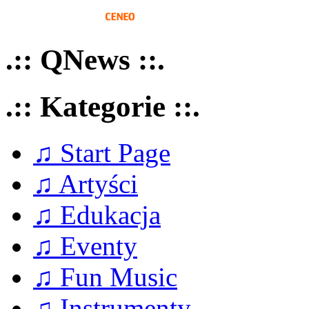
.:: QNews ::.
.:: Kategorie ::.
♫ Start Page
♫ Artyści
♫ Edukacja
♫ Eventy
♫ Fun Music
♫ Instrumenty