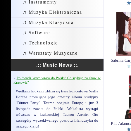
♫ Instrumenty
♫ Muzyka Elektroniczna
♫ Muzyka Klasyczna
♫ Software
♫ Technologie
♫ Warsztaty Muzyczne
.:: Music News ::.
»
Po dwóch latach wraca do Polski! Co szykuje na show w
Krakowie?
Wielkimi krokami zbliża się trasa koncertowa Nialla
Horana promująca jego czwarty album studyjny
"Dinner Party". Tourne obejmie Europę i już 3
listopada zawita do Polski. Wokalista wystąpi
wówczas w krakowskiej Tauron Arenie. Oto
szczegóły wyczekiwanego powrotu Irlandczyka do
naszego kraju!