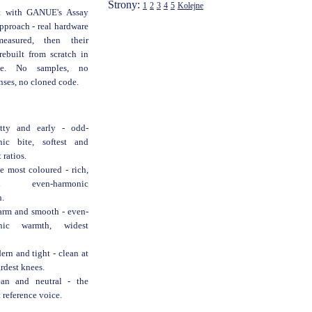
Strony:
1
2
3
4
5
Kolejne
lt with GANUE's Assay
proach - real hardware
easured, then their
rebuilt from scratch in
ode. No samples, no
nses, no cloned code.
itty and early - odd-
nic bite, softest and
t ratios.
e most coloured - rich,
ned even-harmonic
.
rm and smooth - even-
nic warmth, widest
ern and tight - clean at
ardest knees.
ean and neutral - the
 reference voice.