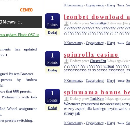
0 Komentarzy
Czytaj wiecej
Ukryj
So
-
-
Temat:
leonbet download 
1
 QNews ::.
Dodany przez
VenustaRge
3 days ago (via 
Points
? ???????? ??????? ??? ???????? ???? ???
Dodaj
????????????? ???????????? ?? ?? ??????
ments updates Elastic OSC to
0 Komentarzy
Czytaj wiecej
Ukryj
So
-
-
Temat:
truments has updated
spinrollz casino
1
 v2.1.
Dodany przez
ChesterShu
3 days ago (via 
Points
? ??????? ??? ????????? virtual ????????
Dodaj
????????????? ?? ?? ?????? ?????????, ??
gned Presets Browser.
presets by Andrea
0 Komentarzy
Czytaj wiecej
Ukryj
So
-
-
Temat:
ki.
spinmama bonus be
re that 600 presets.
1
 Portamento with two
Dodany przez
TaniaKyte
5 days ago (via ca
Points
.
Wewnatrz przestrzeni nowoczesnej rozryw
Dodaj
wazny aspekt dla kazdego uzytkownika s
od Wheel assignment
strony jak
s.
er presets switching.
0 Komentarzy
Czytaj wiecej
Ukryj
So
-
-
Temat: