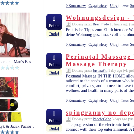
0 Komentarzy
Czytaj wiecej
Ukryj
So
-
-
Temat:
Wohnungsdesign - 
1
Dodany przez
BrainPrado
15 hours ago (via
Points
Praktische Tipps zum Einrichten der W
Dodaj
deine Wohnung geschmackvoll und ohne 
0 Komentarzy
Czytaj wiecej
Ukryj
So
-
-
Temat:
Perinatal Massage
1
Sabrina Carpenter - Man's Best Friend (Winyl)
Massage Therapy
Points
Dodany przez
JustinaFki
1 day ago (via po
Dodaj
Postnatal Massage IN THE HOME allows a
tailored to the needs of a woman who ha
comfort, privacy, and no need to leave the
wellness and health in many parts of the
0 Komentarzy
Czytaj wiecej
Ukryj
So
-
-
Temat:
spingranny no dep
1
Dodany przez
PhoebeGalw
3 days ago (via
Points
The progression of the electronic betting
P.T. Adamczyk & Jacek Paciorko: Cyberpunk 2077: Phantom Liberty (Winyl)
Dodaj
connect with their top entertainment. A 