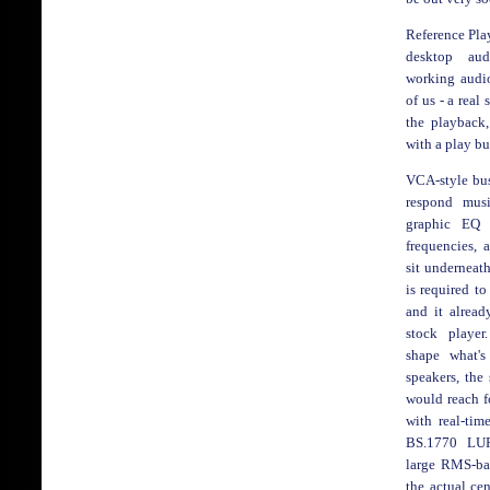
Reference Pla
desktop au
working audio
of us - a real
the playback,
with a play bu
VCA-style bu
respond musi
graphic EQ 
frequencies, 
sit underneath
is required to
and it alread
stock playe
shape what'
speakers, the
would reach fo
with real-tim
BS.1770 LUF
large RMS-ba
the actual ce