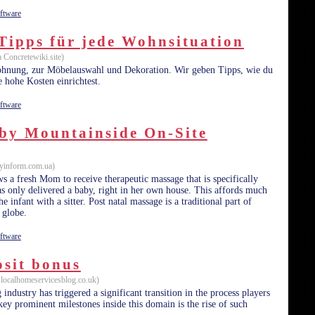
ftware
Tipps für jede Wohnsituation
 Concretewiki.site)
ohnung, zur Möbelauswahl und Dekoration. Wir geben Tipps, wie du
hohe Kosten einrichtest.
ftware
 by Mountainside On-Site
lyinform.com.ua)
 fresh Mom to receive therapeutic massage that is specifically
s only delivered a baby, right in her own house. This affords much
 infant with a sitter. Post natal massage is a traditional part of
 globe.
ftware
osit bonus
 localhomeservicesblog.co.uk)
 industry has triggered a significant transition in the process players
key prominent milestones inside this domain is the rise of such