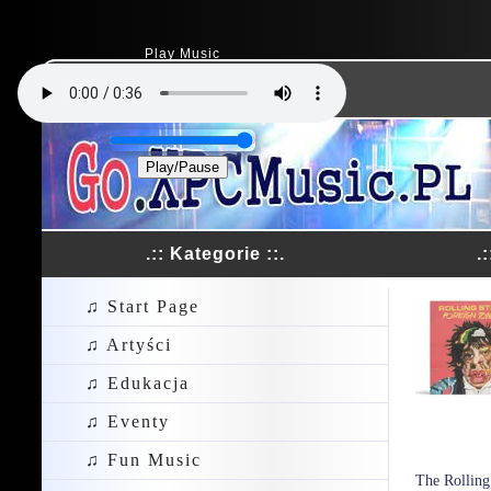
Play Music
Dodaj Link
Play/Pause
.:: Kategorie ::.
.
♫ Start Page
♫ Artyści
♫ Edukacja
♫ Eventy
♫ Fun Music