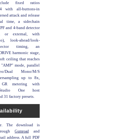
nclude fixed ratios
4 with all-buttons-in
ersed attack and release
al time, a sidechain
HPF and 4-band detector
l or external, with
o), look-ahead/look-
tector timing, an
DRIVE harmonic stage,
ft ceiling that reaches
y "AMP" mode, parallel
eo/Dual Mono/M/S
versampling up to 8x,
le GR metering with
Studio One host
nd 31 factory presets.
ailability
ee. The download is
through
Gumroad
and
mail address. A full PDF