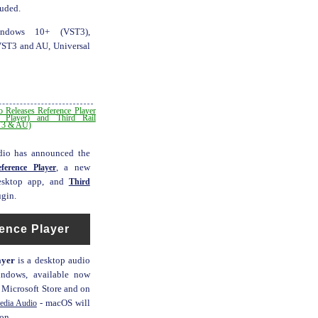
luded.
indows 10+ (VST3),
ST3 and AU, Universal
 Releases Reference Player
 Player) and Third Rail
T3 & AU)
io has announced the
ference Player
, a new
desktop app, and
Third
ugin.
ence Player
ayer
is a desktop audio
indows, available now
e Microsoft Store and on
dia Audio
- macOS will
on.