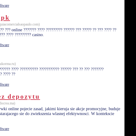
ftware
apk
guiacomercialsaopaulo.com)
?? ??? online ??????? ???? ????????? ?????? ??? ????? ?? ??? ???? ??
??? ???? ????????? casino.
ftware
rukorma.ru)
?????? ???? ?????????? ??????????? ?????? ??? ?? ??? ???????
? ???? ??
ftware
z depozytu
docrea.ma)
ki online pojecie zasad, jakimi kieruja sie akcje promocyjne, buduje
tarajacego sie do zwiekszenia wlasnej efektywnosci. W kontekscie
ftware