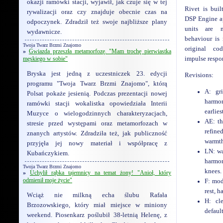
okazji ramówki stacji, wyjawił, jak czuje się w tej
Rivet is bui
rywalizacji oraz czy znajduje obecnie czas na
DSP Engine ap
odpoczynek. Zdradził też swoje najbliższe plany
units are m
wydawnicze.
behaviour is 
Twoja Twarz Brzmi Znajomo
original c
»
Gwiazda przeszła metamorfozę. "Mam trochę pierwiastka
męskiego w sobie"
impulse respo
Bryska jest jedną z uczestniczek 23. edycji
Revisions:
programu "Twoja Twarz Brzmi Znajomo", którą
A: gr
Polsat pokaże jesienią. Podczas prezentacji nowej
harmo
ramówki stacji wokalistka opowiedziała Interii
earlies
Muzyce o wielogodzinnych charakteryzacjach,
AE: th
stresie przed występami oraz metamorfozach w
refi
znanych artystów. Zdradziła też, jak publiczność
warmth
przyjęła jej nowy materiał i współpracę z
LN: wa
Kubańczykiem.
harmo
Twoja Twarz Brzmi Znajomo
knees.
»
Uchylił rąbka tajemnicy na temat żony! "Anioł, który
odmienił moje życie"
F: mod
rest, h
Wciąż nie milkną echa ślubu Rafała
H: cl
Brzozowskiego, który miał miejsce w miniony
default
weekend. Piosenkarz poślubił 38-letnią Helenę, z