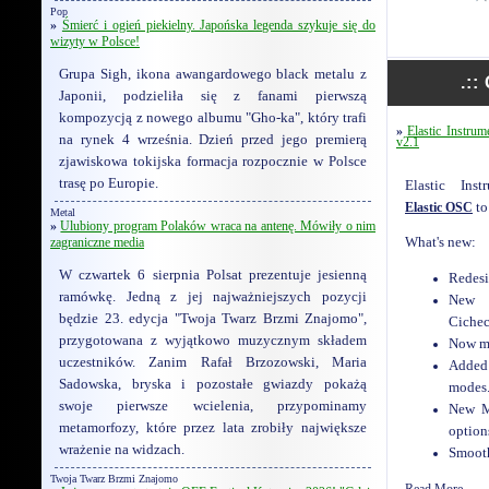
Pop
»
Śmierć i ogień piekielny. Japońska legenda szykuje się do
wizyty w Polsce!
Grupa Sigh, ikona awangardowego black metalu z
.::
Japonii, podzieliła się z fanami pierwszą
kompozycją z nowego albumu "Gho-ka", który trafi
»
Elastic Instru
na rynek 4 września. Dzień przed jego premierą
v2.1
zjawiskowa tokijska formacja rozpocznie w Polsce
trasę po Europie.
Elastic Ins
Elastic OSC
to
Metal
»
Ulubiony program Polaków wraca na antenę. Mówiły o nim
zagraniczne media
What's new:
W czwartek 6 sierpnia Polsat prezentuje jesienną
Redesi
ramówkę. Jedną z jej najważniejszych pozycji
New 
będzie 23. edycja "Twoja Twarz Brzmi Znajomo",
Cichec
przygotowana z wyjątkowo muzycznym składem
Now mo
uczestników. Zanim Rafał Brzozowski, Maria
Added
Sadowska, bryska i pozostałe gwiazdy pokażą
modes
swoje pierwsze wcielenia, przypominamy
New M
metamorfozy, które przez lata zrobiły największe
option
wrażenie na widzach.
Smooth
Twoja Twarz Brzmi Znajomo
Read More