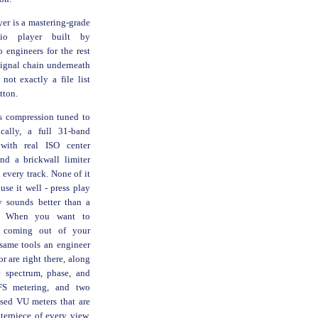
yer is a mastering-grade
dio player built by
 engineers for the rest
 signal chain underneath
 not exactly a file list
tton.
s compression tuned to
cally, a full 31-band
with real ISO center
and a brickwall limiter
 every track. None of it
 use it well - press play
y sounds better than a
r. When you want to
s coming out of your
 same tools an engineer
r are right there, along
e spectrum, phase, and
S metering, and two
sed VU meters that are
nterpiece of every view.