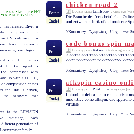
chicken road 2
1
Dodany przez
LeifHsuqoy
6 days ago (via
eleases Rivet - free FET
Points
ive selectable revisions
Die Branche des fortschrittlichen Online
Dodaj
und entwickelt fortlaufend moderne Spiel
 has released
Rivet
, a
0 Komentarzy
Czytaj wiecej
Ukryj
So
-
-
Temat:
tyle compressor for
macOS built around a
code bonus spin m
1
one classic compressor
Dodany przez
Katrinazot
6 days ago (via gr
enerations, one plugin.
Points
? ?????? ???? ????? ?????????? ??? ????
Dodaj
ut-driven. There is no
????? ??????????? ?? ??????????? ??????
ntrol - the signal is
0 Komentarzy
Czytaj wiecej
Ukryj
So
-
-
Temat:
 the compressor with
ade up with OUTPUT,
afkspin casino onl
1
t of compression comes
Dodany przez
PattiHofma
6 days ago (via wi
d the unit is driven,
Points
Il dominio dei casin? in rete ha visto 
e the hardware that
Dodaj
innovative come afkspin, che appaiono co
virtuale
iece is the REVISION
0 Komentarzy
Czytaj wiecej
Ukryj
So
-
-
Temat:
five voicings, each
 different generation of
T compressor family.