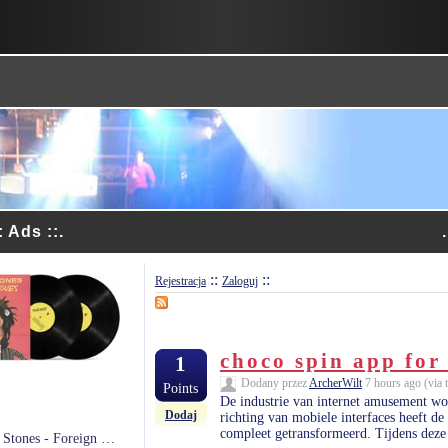
:: Ads ::.
::
::
Rejestracja
Zaloguj
choco spin app for
1
Dodany przez
ArcherWilt
7 hours ago (via t
Points
De industrie van internet amusement wor
Dodaj
richting van mobiele interfaces heeft de
compleet getransformeerd. Tijdens deze 
The Rolling Stones - Foreign Tongues (2xWinyl)