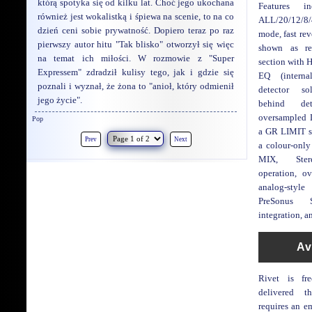
którą spotyka się od kilku lat. Choć jego ukochana
Features i
również jest wokalistką i śpiewa na scenie, to na co
ALL/20/12/8/
dzień ceni sobie prywatność. Dopiero teraz po raz
mode, fast rev
pierwszy autor hitu "Tak blisko" otworzył się więc
shown as re
na temat ich miłości. W rozmowie z "Super
section with 
Expressem" zdradził kulisy tego, jak i gdzie się
EQ (interna
poznali i wyznał, że żona to "anioł, który odmienił
detector sol
jego życie".
behind de
oversampled 
Pop
a GR LIMIT so
Prev
Next
a colour-onl
MIX, Ster
operation, o
analog-sty
PreSonus 
integration, a
Av
Rivet is fr
delivered 
requires an e