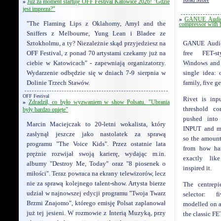
»
Już za moment startuje OFF Festival Katowice 2026! "Gdzie
jest impreza?"
»
GANUE Audio r
"The Flaming Lips z Oklahomy, Amyl and the
compressor with f
Sniffers z Melbourne, Yung Lean i Bladee ze
Sztokholmu, a ty? Niezależnie skąd przyjedziesz na
GANUE Audio
OFF Festival, z ponad 70 artystami czekamy już na
free FET-s
ciebie w Katowicach" - zapewniają organizatorzy.
Windows and 
Wydarzenie odbędzie się w dniach 7-9 sierpnia w
single idea: 
Dolinie Trzech Stawów.
family, five g
OFF Festival
Rivet is inp
»
Zdradził, co było wyzwaniem w show Polsatu. "Ubrania
threshold co
były bardzo opięte"
pushed into
Marcin Maciejczak to 20-letni wokalista, który
INPUT and m
zasłynął jeszcze jako nastolatek za sprawą
so the amoun
programu "The Voice Kids". Przez ostatnie lata
from how har
prężnie rozwijał swoją karierę, wydając m.in.
exactly lik
albumy "Destroy Me, Today" oraz "8 piosenek o
inspired it.
miłości". Teraz powraca na ekrany telewizorów, lecz
nie za sprawą kolejnego talent-show. Artysta bierze
The centrep
udział w najnowszej edycji programu "Twoja Twarz
selector: 
Brzmi Znajomo", którego emisję Polsat zaplanował
modelled on a
już tej jesieni. W rozmowie z Interią Muzyką, przy
the classic FE