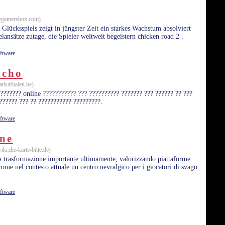
 egamersbox.com)
 Glücksspiels zeigt in jüngster Zeit ein starkes Wachstum absolviert
ansätze zutage, die Spieler weltweit begeistern chicken road 2 .
ftware
acho
atisafhalen.be)
???????? online ??????????? ??? ?????????? ??????? ??? ?????? ?? ???
?????? ??? ?? ??????????? ?????????.
ftware
ine
ki.die-karte-bitte.de)
una trasformazione importante ultimamente, valorizzando piattaforme
me nel contesto attuale un centro nevralgico per i giocatori di svago
ftware