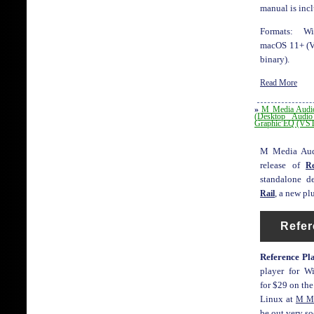
manual is inc
Formats: W
macOS 11+ (V
binary).
Read More
»
M Media Audio
(Desktop Audio
Graphic EQ (VS
M Media Aud
release of
Re
standalone 
Rail
, a new pl
Refer
Reference Pl
player for W
for $29 on th
Linux at
M Me
be out very so