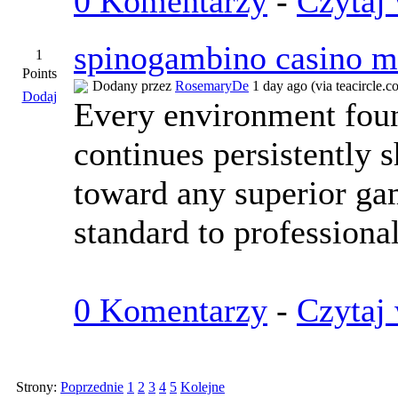
0 Komentarzy
-
Czytaj 
spinogambino casino m
1
Points
Dodany przez
RosemaryDe
1 day ago (via teacircle.co
Dodaj
Every environment foun
continues persistently s
toward any superior ga
standard to professional
0 Komentarzy
-
Czytaj 
Strony:
Poprzednie
1
2
3
4
5
Kolejne