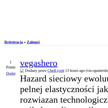
Rejestracja
»
Zaloguj
vegashero
1
Points
Dodany przez
ChetLycett
13 hours ago (via egamersb
Dodaj
Hazard sieciowy ewoluu
pelnej elastyczności j
rozwiazan technologicz