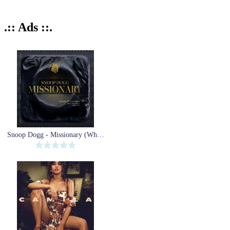
.:: Ads ::.
Snoop Dogg - Missionary (White Picture) (Winyl)