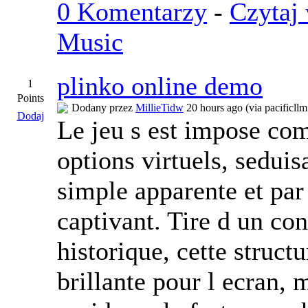
0 Komentarzy
-
Czytaj 
Music
plinko online demo
1
Points
Dodany przez
MillieTidw
20 hours ago (via pacificll
Dodaj
Le jeu s est impose co
options virtuels, seduis
simple apparente et pa
captivant. Tire d un co
historique, cette struct
brillante pour l ecran, 