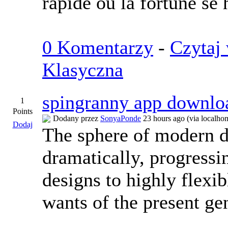
rapide ou la fortune se
0 Komentarzy
-
Czytaj 
Klasyczna
spingranny app downlo
1
Points
Dodany przez
SonyaPonde
23 hours ago (via localho
Dodaj
The sphere of modern d
dramatically, progress
designs to highly flexib
wants of the present ge