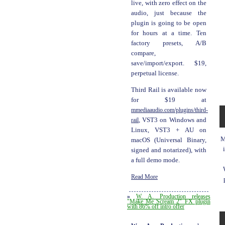
live, with zero effect on the
audio, just because the
plugin is going to be open
for hours at a time. Ten
factory presets, A/B
compare,
save/import/export. $19,
perpetual license.
Third Rail is available now
for $19 at
mmediaaudio.com/plugins/third-
rail
, VST3 on Windows and
Linux, VST3 + AU on
M
macOS (Universal Binary,
signed and notarized), with
a full demo mode.
Read More
»
W. A. Production releases
"Make Me Scream 2" FX plugin
with 86% off intro offer