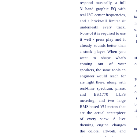
respond musically, a full
31-band graphic EQ with
real ISO center frequencies,
be
and a brickwall limiter sit
n
underneath every track.
o
None of it is required to use
it well - press play and it
already sounds better than
a stock player. When you
s
want to shape what's
o
coming out of your
speakers, the same tools an
engineer would reach for
P
are right there, along with
a
real-time spectrum, phase,
o
and BS.1770 LUFS
metering, and two large
b
RMS-based VU meters that
r
are the actual centerpiece
of every view. A live
theming engine changes
ne
the colors, artwork, and