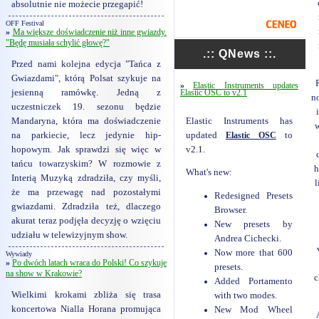
absolutnie nie możecie przegapić!
OFF Festival
»
Ma większe doświadczenie niż inne gwiazdy.
"Będę musiała schylić głowę?"
.:: QNews ::.
Przed nami kolejna edycja "Tańca z
Gwiazdami", którą Polsat szykuje na
»
Elastic Instruments updates
jesienną ramówkę. Jedną z
Elastic OSC to v2.1
no
uczestniczek 19. sezonu będzie
Elastic Instruments has
Mandaryna, która ma doświadczenie
updated
Elastic OSC
to
na parkiecie, lecz jedynie hip-
v2.1.
hopowym. Jak sprawdzi się więc w
tańcu towarzyskim? W rozmowie z
h
What's new:
Interią Muzyką zdradziła, czy myśli,
l
że ma przewagę nad pozostałymi
Redesigned Presets
gwiazdami. Zdradziła też, dlaczego
Browser.
akurat teraz podjęła decyzję o wzięciu
New presets by
udziału w telewizyjnym show.
Andrea Cichecki.
Now more that 600
Wywiady
»
Po dwóch latach wraca do Polski! Co szykuje
presets.
na show w Krakowie?
c
Added Portamento
Wielkimi krokami zbliża się trasa
with two modes.
koncertowa Nialla Horana promująca
New Mod Wheel