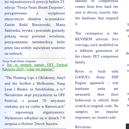
amount of compression
jej najważniejszych pozycji będzie 23.
comes from how hard the
edycja "Twoja Twarz Brzmi Znajomo",
unit is driven, exactly like
przygotowana z wyjątkowo
the hardware that inspired
muzycznym składem uczestników.
it.
Zanim Rafał Brzozowski, Maria
a
Sadowska, bryska i pozostałe gwiazdy
The centrepiece is the
pokażą swoje pierwsze wcielenia,
REVISION selector: five
przypominamy metamorfozy, które
voicings, each modelled on
przez lata zrobiły największe wrażenie
a different generation of
de
na widzach.
the classic FET compressor
Twoja Twarz Brzmi Znajomo
family.
o
»
Już za moment startuje OFF Festival
Katowice 2026! "Gdzie jest impreza?"
s
Rivet is built with
GANUE's Assay DSP
"The Flaming Lips z Oklahomy, Amyl
Engine approach - real
and the Sniffers z Melbourne, Yung
hardware units are
Lean i Bladee ze Sztokholmu, a ty?
o
measured, then their
Niezależnie skąd przyjedziesz na OFF
behaviour is rebuilt from
Festival, z ponad 70 artystami
w
scratch in original code. No
czekamy już na ciebie w Katowicach"
samples, no impulse
- zapewniają organizatorzy.
responses, no cloned code.
Wydarzenie odbędzie się w dniach 7-9
sierpnia w Dolinie Trzech Stawów.
Revisions: