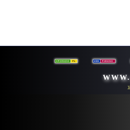
WWW.
T