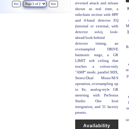
reversed attack and release
Prev
Next
R
shown as real time, a
sidechain section with HPF
and 4-band detector EQ
M
(internal or external, with
M
detector solo), look-
ahead/look-behind
detector timing, an
R
oversampled DRIVE
harmonic stage, a GR
LIMIT soft ceiling that
reaches a colour-only
r
"AMP" mode, parallel MIX,
p
Stereo/Dual Mono/M/S
operation, oversampling up
to 8x, analog-style GR
metering with PreSonus
Studio One host
integration, and 31 factory
r
presets.
u
Availability