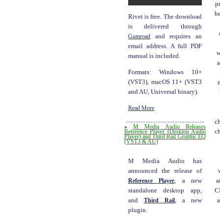
p
b
Rivet is free. The download
is delivered through
Gumroad
and requires an
email address. A full PDF
w
manual is included.
a
Formats: Windows 10+
(VST3), macOS 11+ (VST3
and AU, Universal binary).
Read More
c
»
M Media Audio Releases
ch
Reference Player (Desktop Audio
Player) and Third Rail Graphic EQ
(VST3 & AU)
M Media Audio has
announced the release of
a
Reference Player
, a new
C
standalone desktop app,
a
and
Third Rail
, a new
plugin.