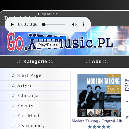
Play Music
Dodaj Link
Play/Pause
.:: Kategorie ::.
.:: Ads ::.
♫ Start Page
Rej
Za
♫ Artyści
Do
♫ Edukacja
»
♫ Eventy
♫ Fun Music
E
Modern Talking - Original Album Classics (5CD)
♫ Instrumenty