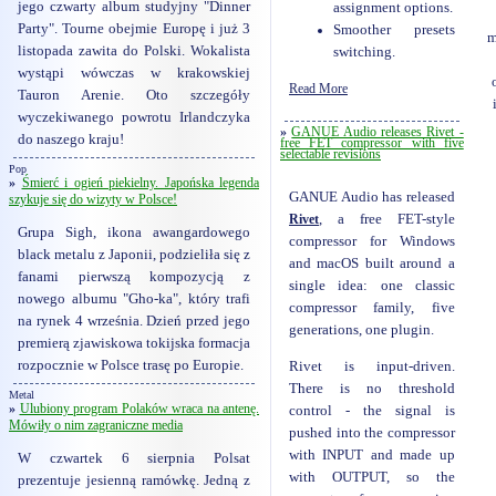
jego czwarty album studyjny "Dinner
assignment options.
Party". Tourne obejmie Europę i już 3
Smoother presets
m
listopada zawita do Polski. Wokalista
switching.
wystąpi wówczas w krakowskiej
Read More
Tauron Arenie. Oto szczegóły
wyczekiwanego powrotu Irlandczyka
»
GANUE Audio releases Rivet -
do naszego kraju!
free FET compressor with five
selectable revisions
Pop
»
Śmierć i ogień piekielny. Japońska legenda
GANUE Audio has released
szykuje się do wizyty w Polsce!
Rivet
, a free FET-style
Grupa Sigh, ikona awangardowego
compressor for Windows
black metalu z Japonii, podzieliła się z
and macOS built around a
fanami pierwszą kompozycją z
single idea: one classic
nowego albumu "Gho-ka", który trafi
compressor family, five
na rynek 4 września. Dzień przed jego
generations, one plugin.
premierą zjawiskowa tokijska formacja
rozpocznie w Polsce trasę po Europie.
Rivet is input-driven.
There is no threshold
Metal
»
Ulubiony program Polaków wraca na antenę.
control - the signal is
Mówiły o nim zagraniczne media
pushed into the compressor
with INPUT and made up
W czwartek 6 sierpnia Polsat
with OUTPUT, so the
prezentuje jesienną ramówkę. Jedną z