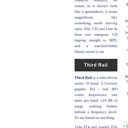
character instantly, no
g
restart, so it doesn't look
like a spreadsheet, it looks
magnificent, like
h
something worth leaving
open. File, CD, and Line In
j
from one transport, CD
ripping straight to MP3,
and a watched-folder
library round it out.
Third Rail
T
m
Third Rail
is a tube-driven
stereo 31-band 1/3-octave
graphic EQ - real ISO
center frequencies, one
fader per band, ±24 dB of
range, nothing hidden
behind a frequency knob.
It's not based on anything.
»
W
Tube EQs and graphic EQs