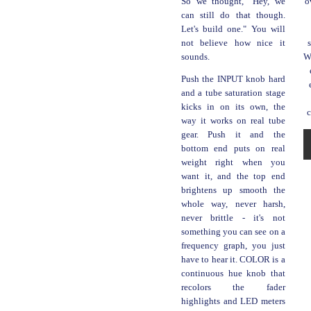
So we thought, "Hey, we
o
can still do that though.
Let's build one." You will
not believe how nice it
sounds.
Wi
Push the INPUT knob hard
and a tube saturation stage
kicks in on its own, the
way it works on real tube
gear. Push it and the
bottom end puts on real
weight right when you
want it, and the top end
brightens up smooth the
whole way, never harsh,
never brittle - it's not
something you can see on a
frequency graph, you just
have to hear it. COLOR is a
continuous hue knob that
recolors the fader
highlights and LED meters