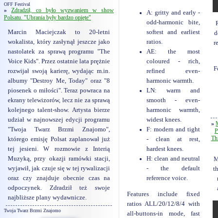
OFF Festival
»
Zdradził, co było wyzwaniem w show
A: gritty and early -
Polsatu. "Ubrania były bardzo opięte"
odd-harmonic bite,
softest and earliest
Marcin Maciejczak to 20-letni
d
ratios.
wokalista, który zasłynął jeszcze jako
r
AE: the most
nastolatek za sprawą programu "The
coloured - rich,
Voice Kids". Przez ostatnie lata prężnie
F
refined even-
rozwijał swoją karierę, wydając m.in.
harmonic warmth.
albumy "Destroy Me, Today" oraz "8
LN: warm and
piosenek o miłości". Teraz powraca na
smooth - even-
ekrany telewizorów, lecz nie za sprawą
harmonic warmth,
kolejnego talent-show. Artysta bierze
widest knees.
udział w najnowszej edycji programu
»
F: modern and tight
"Twoja Twarz Brzmi Znajomo",
P
Th
- clean at rest,
którego emisję Polsat zaplanował już
hardest knees.
tej jesieni. W rozmowie z Interią
H: clean and neutral
Muzyką, przy okazji ramówki stacji,
M
- the default
wyjawił, jak czuje się w tej rywalizacji
t
reference voice.
oraz czy znajduje obecnie czas na
odpoczynek. Zdradził też swoje
Features include fixed
najbliższe plany wydawnicze.
ratios ALL/20/12/8/4 with
Twoja Twarz Brzmi Znajomo
all-buttons-in mode, fast