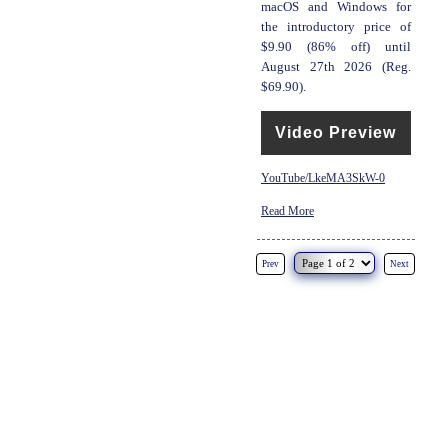
macOS and Windows for
the introductory price of
$9.90 (86% off) until
August 27th 2026 (Reg.
$69.90).
Video Preview
YouTube/LkeMA3SkW-0
Read More
Prev
Next