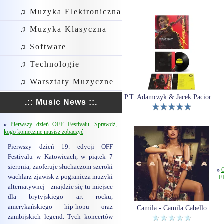
♫ Muzyka Elektroniczna
♫ Muzyka Klasyczna
♫ Software
♫ Technologie
♫ Warsztaty Muzyczne
P.T. Adamczyk & Jacek Paciorko: Cyberpunk 2077: Phantom Liberty (Winyl)
.:: Music News ::.
»
Pierwszy dzień OFF Festivalu. Sprawdź,
kogo koniecznie musisz zobaczyć
Pierwszy dzień 19. edycji OFF
Festivalu w Katowicach, w piątek 7
sierpnia, zaoferuje słuchaczom szeroki
»
wachlarz zjawisk z pogranicza muzyki
FE
alternatywnej - znajdzie się tu miejsce
dla brytyjskiego art rocku,
amerykańskiego hip-hopu oraz
Camila - Camila Cabello
zambijskich legend. Tych koncertów