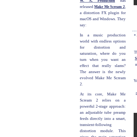
W. A. Production
has
released
Make Me Scream 2
,
a distortion FX plugin for
macOS and Windows. They
say:
»
In a music production
world with endless options
for distortion and
T
saturation, where do you
S
turn when you want an
effect that really slams?
The answer is the newly
evolved Make Me Scream
Y
2.
At its core, Make Me
Scream 2 relies on a
powerful 2-stage approach:
an adjustable tube preamp
feeds directly into a smart,
transient-following
distortion module. This
gives the main saturation