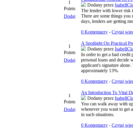
1
Dodany przez
IsabellCl
Points
The lender with lower risk i
There are some things you n
Dodaj
days, lenders are getting m
0 Komentarzy
-
Czytaj wie
A Spotlight On Practical P
1
Dodany przez
IsabellCl
Points
In order to get a bad credit
personal loans and decide wh
Dodaj
applicant's signature alone
approximately 13%.
0 Komentarzy
-
Czytaj wie
An Introduction To Vital De
1
Dodany przez
IsabellCl
Points
You can walk away with up t
whenever you want to get a l
Dodaj
in such situations.
0 Komentarzy
-
Czytaj wie