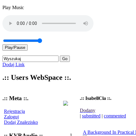
Play Music
Play/Pause
Dodaj Link
.:: Users WebSpace ::.
.:: Meta ::.
.:: IsabellCla ::.
Dodany
Rejestracja
|
submitted
|
commented
Zaloguj
Dodaj Znalezisko
A Background In Practical
.:: KVRAudio ::.
1