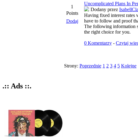
Uncomplicated Plans In Pe
1
Dodany przez
IsabellCl
Points
Having fixed interest rates 
have to follow and proof that
Dodaj
The following information s
the right choice for you.
0 Komentarzy
-
Czytaj wie
Strony:
Poprzednie
1
2
3
4
5
Kolejne
.:: Ads ::.