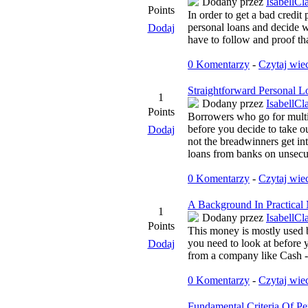
Dodany przez
IsabellCl
Points
In order to get a bad credit
personal loans and decide wh
Dodaj
have to follow and proof that
0 Komentarzy
-
Czytaj wie
Straightforward Personal 
1
Dodany przez
IsabellCl
Points
Borrowers who go for multip
before you decide to take o
Dodaj
not the breadwinners get int
loans from banks on unsecu
0 Komentarzy
-
Czytaj wie
A Background In Practical
1
Dodany przez
IsabellCl
Points
This money is mostly used b
you need to look at before 
Dodaj
from a company like Cash -
0 Komentarzy
-
Czytaj wie
Fundamental Criteria Of Pe