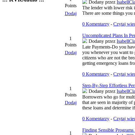
Dodany przez
IsabellCl
Points
The lender with lower risk i
There are some things you ne
Dodaj
0 Komentarzy
-
Czytaj wie
Uncomplicated Plans In Pe
1
Dodany przez
IsabellCl
Points
Late Payments-Do you have a
you whenever you want to g
Dodaj
citizens who are not the bre
getting emergency loans fr
0 Komentarzy
-
Czytaj wie
Step-By-Step Effortless Pe
1
Dodany przez
IsabellCl
Points
Borrowers who go for multi
that are seen in majority of
Dodaj
these loans and determine if
0 Komentarzy
-
Czytaj wie
Finding Sensible Programs 
1