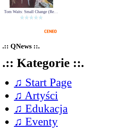
Tom Waits: Small Change (Remastered) [Winyl]
.:: QNews ::.
.:: Kategorie ::.
♫ Start Page
♫ Artyści
♫ Edukacja
♫ Eventy