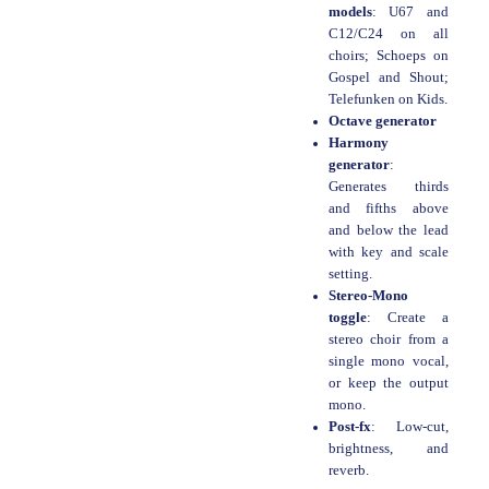
models
: U67 and
C12/C24 on all
choirs; Schoeps on
Gospel and Shout;
Telefunken on Kids.
Octave generator
Harmony
generator
:
Generates thirds
and fifths above
and below the lead
with key and scale
setting.
Stereo-Mono
toggle
: Create a
stereo choir from a
single mono vocal,
or keep the output
mono.
Post-fx
: Low-cut,
brightness, and
reverb.