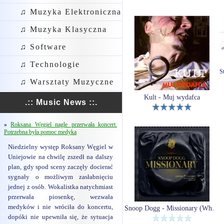
♫ Muzyka Elektroniczna
♫ Muzyka Klasyczna
♫ Software
♫ Technologie
S
♫ Warsztaty Muzyczne
Kult - Muj wydafca
.:: Music News ::.
»
Roksana Węgiel nagle przerwała koncert.
Potrzebna była pomoc medyka
Niedzielny występ Roksany Węgiel w
Uniejowie na chwilę zszedł na dalszy
plan, gdy spod sceny zaczęły docierać
sygnały o możliwym zasłabnięciu
jednej z osób. Wokalistka natychmiast
przerwała piosenkę, wezwała
medyków i nie wróciła do koncertu,
Snoop Dogg - Missionary (White Picture) (Winyl)
dopóki nie upewniła się, że sytuacja