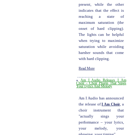
present, while the other
indicates that the effect is
reaching a state of
maximum saturation (the
onset of hard clipping).
The lights can be helpful
when trying to maximize
saturation while avoiding
harsher sounds that come
with hard clipping.
Read More
»
Am I Audio Releases I Am
Choir - Choir Plugin That Sings
Your Lyrics And Melody
Am I Audio has announced
the release of
I Am Choir
, a
choir instrument that
"actually sings your
performance – your lyrics,
your melody, your
phrasing, your timing".