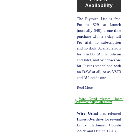
Availability
The Elyssica Lite is free.
Pro is $29 at launch
(normally $49), a one-time
purchase with a 7-day full
Pro trial, no subscription
and no iLok. Available now
for macOS (Apple Silicon
and Intel) and Windows 64-
bit. It runs standalone with
no DAW at all, or as VST3
and AU inside one.
Read More
»
Wire Grind releases Honest
Overdrive plugin on Linux
Wire Grind
has released
Honest Overdrive
for several
Linux platforms: Ubuntu
22-26 and Debian 12-13.