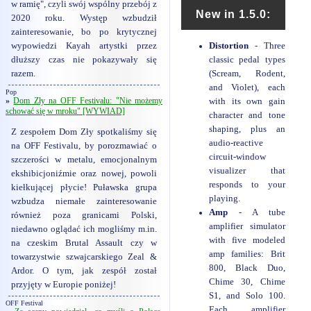
w ramię", czyli swój wspólny przebój z
New in 1.5.0
:
2020 roku. Występ wzbudził
zainteresowanie, bo po krytycznej
Distortion
- Three
wypowiedzi Kayah artystki przez
classic pedal types
dłuższy czas nie pokazywały się
(Scream, Rodent,
razem.
and Violet), each
Pop
»
Dom Zły na OFF Festivalu: "Nie możemy
with its own gain
schować się w mroku" [WYWIAD]
character and tone
shaping, plus an
Z zespołem Dom Zły spotkaliśmy się
audio-reactive
na OFF Festivalu, by porozmawiać o
circuit-window
szczerości w metalu, emocjonalnym
visualizer that
ekshibicjoniźmie oraz nowej, powoli
responds to your
kiełkującej płycie! Puławska grupa
playing.
wzbudza niemałe zainteresowanie
Amp
- A tube
również poza granicami Polski,
amplifier simulator
niedawno oglądać ich mogliśmy m.in.
with five modeled
na czeskim Brutal Assault czy w
amp families: Brit
towarzystwie szwajcarskiego Zeal &
800, Black Duo,
Ardor. O tym, jak zespół został
Chime 30, Chime
przyjęty w Europie poniżej!
S1, and Solo 100.
OFF Festival
Each amplifier