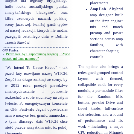
miejsce dla legendy brytyjskiego
placements.
indie rocka, australijskiego punka,
Amp Lab
- A hybrid
amerykańskiego blackgaze'u oraz
amp designer built
kilku czołowych nazwisk polskiej
on the Amp engine:
sceny jazzowej. Poniżej garść typów
mix and match
od naszej redakcji, których nie można
preamp and power
przegapić ostatniego dnia w Dolinie
sections across amp
Trzech Stawów!
families, with
character-shaping
OFF Festival
»
Przez lata byli zapomnianą legendą. "Życie
controls.
zostało mi dane na nowo"
The update also brings a
"We Intend To Cause Havoc" - tak
redesigned grouped control
przed laty rozwijano nazwę WITCH.
layout with themed,
Zespół na długo zniknął ze sceny, by
collapsible cards for every
w 2012 roku przeżyć prawdziwe
module, a per-module filter
zmartwychwstanie i ponownie
for the Random Mix
rozkochać w sobie słuchaczy na całym
button, per-slot Drive and
świecie. Po energetycznym koncercie
Level knobs, full-surface
na OFF Festivalu Jagari opowiedział
slot selection, and a round
nam o muzyce bez granic, zamrocku i
of performance and fix
o tym, dlaczego dziś WITCH chce
work - including a major
nieść przede wszystkim miłość, pokój
CPU reduction in Mirage's
i harmonię.