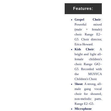
Features:
Gospel Choir
:
Powerful mixed
(male + female)
choir. Range E2–
G5. Choir director,
Erica Howard.
Kids Choir
: A
bright and light all-
female children's
choir. Range G#2–
G5. Recorded with
the MUSYCA
Children's Choir.
Shout
: A strong, all-
male gang vocal
choir for shouted,
non-melodic parts.
Range E2–G5.
Microphone