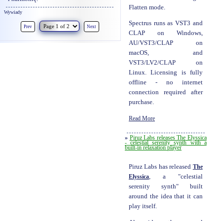
Flatten mode.
Wywiady
Spectrus runs as VST3 and
Prev
Next
CLAP on Windows,
AU/VST3/CLAP on
macOS, and
VST3/LV2/CLAP on
Linux. Licensing is fully
offline - no internet
connection required after
purchase.
Read More
»
Piruz Labs releases The Elyssica
- celestial serenity synth with a
built-in relaxation player
Piruz Labs has released
The
Elyssica
, a "celestial
serenity synth" built
around the idea that it can
play itself.