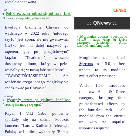
została opanowana.
Pop
»
Polski gwiazdor odcina się od starej łatki.
"Otwórz swoje obrzydliwe oczy"
.:: QNews ::.
Ewolucja brzmienia Chivasa od
wydanego w 2022 roku "młodego
»
Morphulus updates Spectrus to
say10" jest spora, ale nie gwałtowna.
v1.5.0 - adds Amp & Drive
category: Distortion, Amp,
Ciężko jest mi dalej nazywać go
Cabinet, and Amp Lab
raperem, gdy po "przejściowym"
Morphulus has updated
krążku "Deathcore", wreszcie
Spectrus
to 1.5.0, a free
dostajemy album, który w pełni
update to its modular
wpisałby się w nową falę metalcore'u. -
multi-effect processor.
"DWADZIEŚCIASIEDEM.". Ale
właściwie czego innego mogliśmy się
Version 1.5.0 introduces
spodziewać po Chivasie?
the new Amp & Drive
Recenzje
category, bringing four
»
Wystąpiły razem po głośnym konflikcie.
guitar-focused effects to
"Trochę nie mogą się zgrać"
the four-slot rack - all
Kayah i Viki Gabor ponownie
modeled from the circuit
spotkały się na scenie. Podczas
up, with no impulse
koncertu "Lato z Radiem i Telewizją
responses required.
Polską" w Lublinie wykonały "Ramię