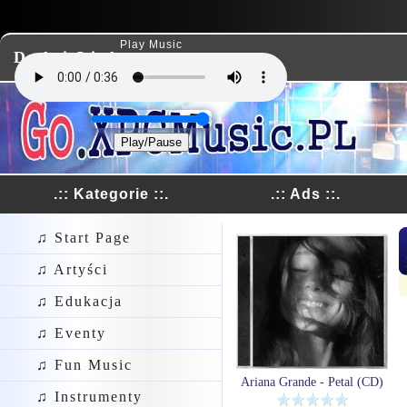
Play Music
Dodaj Link
Play/Pause
.:: Kategorie ::.
.:: Ads ::.
♫ Start Page
♫ Artyści
♫ Edukacja
♫ Eventy
♫ Fun Music
Ariana Grande - Petal (CD)
♫ Instrumenty