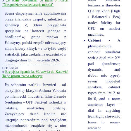
»
Ze sceny powiedział, co myśli o Polsce.
"Niespodziewana deklaracja miłości"
features a three-tier
Quality knob (High
Scena eksperymentalna zdominowana
/ Balanced / Eco)
przez irlandzkie zespoły, młodzież z
trades fidelity for
generacji Z, która przyjechała
CPU on modest
specjalnie na koncert jednego z
machines.
headlinerów, grupa rapowa z
Cabinet
- A
Palestyny, polski zespół odtwarzający
physical-model
zimnofalowy klasyk - a to tylko część
cabinet simulator
z atrakcji, jaka czekała na uczestników
with a dual-mic XY
drugiego dnia OFF Festivalu 2026.
pad (condenser,
OFF Festival
dynamic, and
»
Brytyjska legenda lat 80. zawita do Katowic!
ribbon mic types),
To po prostu trzeba zobaczyć
seven modeled
Po sobotnim natłoku brzmień - od
speakers, cabinet
brazylijskiej klasyki Arthura Verocaia
types from 1x12 to
po niemiecki industrial Einstürzende
8x10, and a room
Neubauten - OFF Festival wchodzi w
ambience layer -
ostatnią, niedzielną odsłonę.
dial in anything
Zamykający dzień line-up nie
from tight close-mic
ustępuje poprzednim pod względem
tones to roomy
różnorodności: znajdzie się w nim
ambient