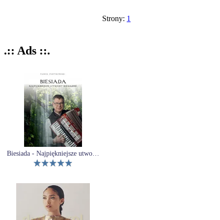
Strony:
1
.:: Ads ::.
Biesiada - Najpiękniejsze utwory biesiadne