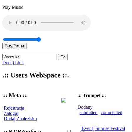
Play Music
Play/Pause
Dodaj Link
.:: Users WebSpace ::.
.:: Meta ::.
.:: Trumpet ::.
Dodany
Rejestracja
|
submitted
|
commented
Zaloguj
Dodaj Znalezisko
[Event] Sunrise Festival
.:: KVRAudio ::.
12