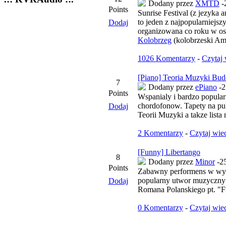
Dodany przez
XMTD
-2
Points
Sunrise Festival (z jezyka 
to jeden z najpopularniejs
Dodaj
organizowana co roku w ost
Kolobrzeg
(kolobrzeski Amf
1026 Komentarzy
-
Czytaj 
[Piano] Teoria Muzyki Bud
7
Dodany przez
ePiano
-2
Points
Wspanialy i bardzo popular
chordofonow. Tapety na pul
Dodaj
Teorii Muzyki a takze lista
2 Komentarzy
-
Czytaj wie
[Funny] Libertango
8
Dodany przez
Minor
-25
Points
Zabawny performens w wyk
popularny utwor muzyczny 
Dodaj
Romana Polanskiego pt. "Fr
0 Komentarzy
-
Czytaj wie