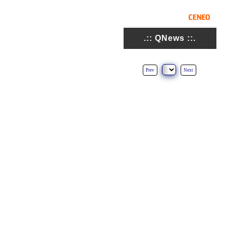
.:: QNews ::.
Prev
Next