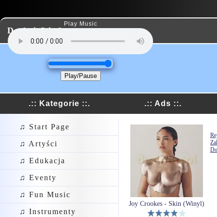
Play Music
Dodaj Link
Play/Pause
.:: Kategorie ::.
.:: Ads ::.
♫ Start Page
Rej
Za
♫ Artyści
Do
♫ Edukacja
♫ Eventy
♫ Fun Music
Joy Crookes - Skin (Winyl)
♫ Instrumenty