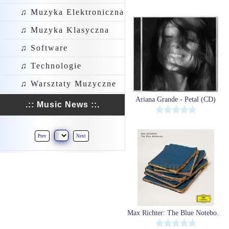
♫ Muzyka Elektroniczna
♫ Muzyka Klasyczna
♫ Software
♫ Technologie
♫ Warsztaty Muzyczne
Ariana Grande - Petal (CD)
.:: Music News ::.
Prev
Next
Max Richter: The Blue Notebooks [2xWinyl]