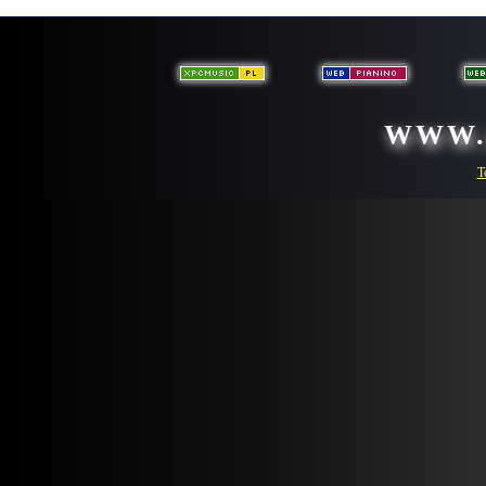
WWW.
T