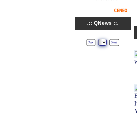
.:: QNews ::.
Prev
Next
E
I