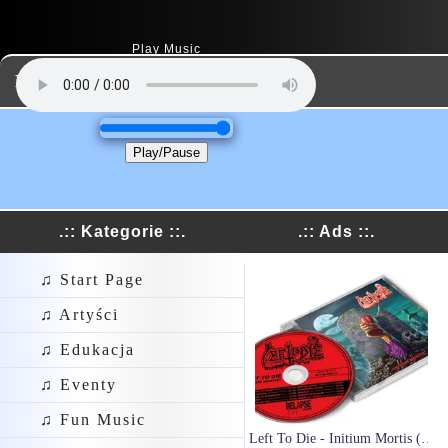
Play Music
Dodaj Link
Play/Pause
.:: Kategorie ::.
.:: Ads ::.
♫ Start Page
♫ Artyści
♫ Edukacja
♫ Eventy
♫ Fun Music
Left To Die - Initium Mortis (CD)