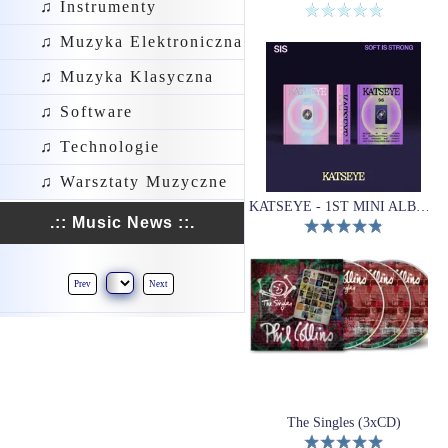
♫ Instrumenty
♫ Muzyka Elektroniczna
♫ Muzyka Klasyczna
♫ Software
♫ Technologie
♫ Warsztaty Muzyczne
KATSEYE - 1ST MINI ALBUM (SIS (Soft Is Strong))
.:: Music News ::.
Prev
Next
The Singles (3xCD)