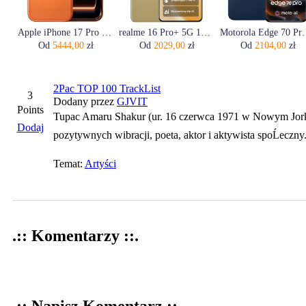
Apple iPhone 17 Pro 256GB Kosmiczny pomarańcz
realme 16 Pro+ 5G 12/512GB Złoty
Motorola Edge 70
Od
5444,00
zł
Od
2029,00
zł
Od
2104,00
zł
2Pac TOP 100 TrackList
3
Dodany przez
GJVIT
Points
Tupac Amaru Shakur (ur. 16 czerwca 1971 w Nowym Jorku
Dodaj
pozytywnych wibracji, poeta, aktor i aktywista spoĹeczny
Temat:
Artyści
.:: Komentarzy ::.
.:: Napisz Komentarz ::.