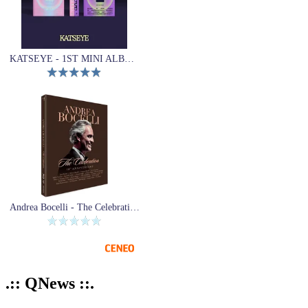
KATSEYE - 1ST MINI ALBUM (SIS (Soft Is Strong))
Andrea Bocelli - The Celebration 30th Anniversary (Live In Tuscany 2024) (2xBlu-Ray)
.:: QNews ::.