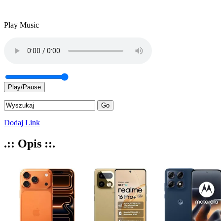
Play Music
Play/Pause
Dodaj Link
.:: Opis ::.