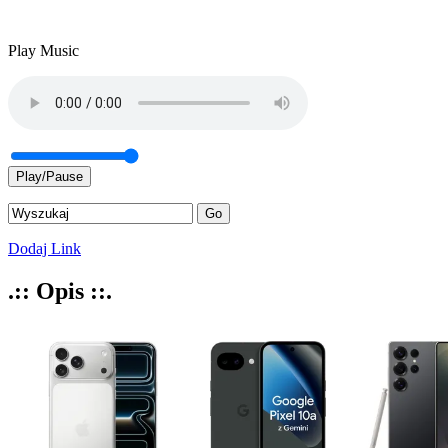
Play Music
Play/Pause
Dodaj Link
.:: Opis ::.