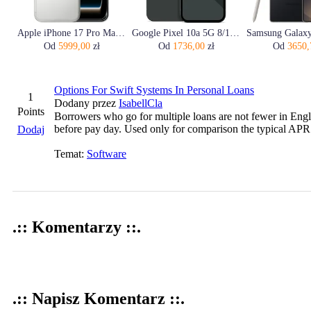
Apple iPhone 17 Pro Max 256GB Srebrny
Google Pixel 10a 5G 8/128GB Obsydian
Od
5999,00
zł
Od
1736,00
zł
Od
3650,
Options For Swift Systems In Personal Loans
1
Dodany przez
IsabellCla
Points
Borrowers who go for multiple loans are not fewer in Engl
before pay day. Used only for comparison the typical APR 
Dodaj
Temat:
Software
.:: Komentarzy ::.
.:: Napisz Komentarz ::.