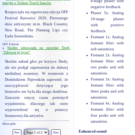
8-stage phaser with
muzyki w Dolinie Trzech Stawów
negative feedback.
Rozpoczęła się tegoroczna edycja OFF
Phaser 5x: Analog
Festival Katowice 2026. Pierwszego
10-stage phaser
dnia usłyszymy m.in. Black Country,
with positive
New Road, The Flaming Lips czy
feedback.
Earla Sweatshirta.
Formant 1x: Analog
formant filter with
OFF Festival
»
Skolim odpowiada na zaczepkę Dody.
soft saturation.
"Zdrowia jej życzę"
Formant 2x: Analog
formant filter with
Skolim zabrał głos po krytyce Dody,
two peaks and soft
ale nie podjął zaproszenia do dalszej
saturation.
medialnej awantury. W rozmowie z
Formant 3x: Analog
Dominikiem Pajewskim zapewnił, że
formant filter with
uszczypliwość dotycząca jego
three peaks and soft
biznesów nie była dla niego dotkliwa.
saturation.
Znacznie więcej czasu poświęcił
Formant 4x: Analog
wyjaśnieniu, dlaczego tak ostro
formant filter with
wypowiedział się o pomocy
four peaks and soft
finansowej dla artystów.
saturation.
Disco polo
Enhanced sound
:
Prev
Next