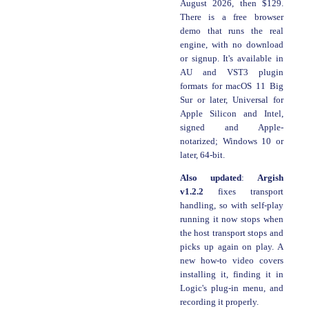
August 2026, then $129.
There is a free browser
demo that runs the real
engine, with no download
or signup. It's available in
AU and VST3 plugin
formats for macOS 11 Big
Sur or later, Universal for
Apple Silicon and Intel,
signed and Apple-
notarized; Windows 10 or
later, 64-bit.
Also updated
:
Argish
v1.2.2
fixes transport
handling, so with self-play
running it now stops when
the host transport stops and
picks up again on play. A
new how-to video covers
installing it, finding it in
Logic's plug-in menu, and
recording it properly.