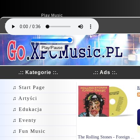
Play Music
Dodaj Link
Play/Pause
.:: Kategorie ::.
.:: Ads ::.
♫ Start Page
R
♫ Artyści
♫ Edukacja
♫ Eventy
♫ Fun Music
The Rolling Stones - Foreign Tongues (CD)