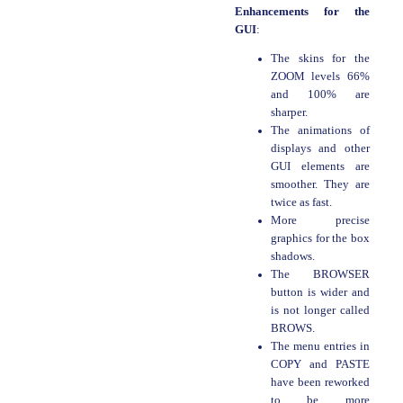
Enhancements for the
GUI
:
The skins for the
ZOOM levels 66%
and 100% are
sharper.
The animations of
displays and other
GUI elements are
smoother. They are
twice as fast.
More precise
graphics for the box
shadows.
The BROWSER
button is wider and
is not longer called
BROWS.
The menu entries in
COPY and PASTE
have been reworked
to be more