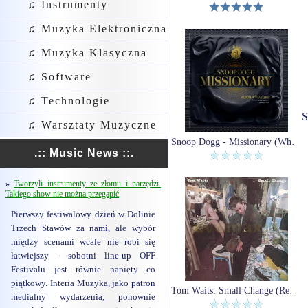
♫ Instrumenty
♫ Muzyka Elektroniczna
♫ Muzyka Klasyczna
♫ Software
♫ Technologie
S
♫ Warsztaty Muzyczne
Snoop Dogg - Missionary (White Picture) (Winyl)
.:: Music News ::.
»
Tworzyli instrumenty ze złomu i narzędzi.
Takiego show nie można przegapić
Pierwszy festiwalowy dzień w Dolinie
Trzech Stawów za nami, ale wybór
między scenami wcale nie robi się
łatwiejszy - sobotni line-up OFF
Festivalu jest równie napięty co
piątkowy. Interia Muzyka, jako patron
Tom Waits: Small Change (Remastered) [Winyl]
medialny wydarzenia, ponownie