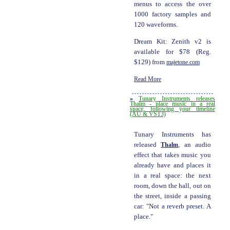
menus to access the over
1000 factory samples and
120 waveforms.
Dream Kit: Zenith v2 is
available for $78 (Reg.
$129) from
majetone.com
Read More
»
Tunary Instruments releases
Thalm - place music in a real
space, following your timeline
(AU & VST3)
Tunary Instruments has
released
Thalm
, an audio
effect that takes music you
already have and places it
in a real space: the next
room, down the hall, out on
the street, inside a passing
car: "Not a reverb preset. A
place."