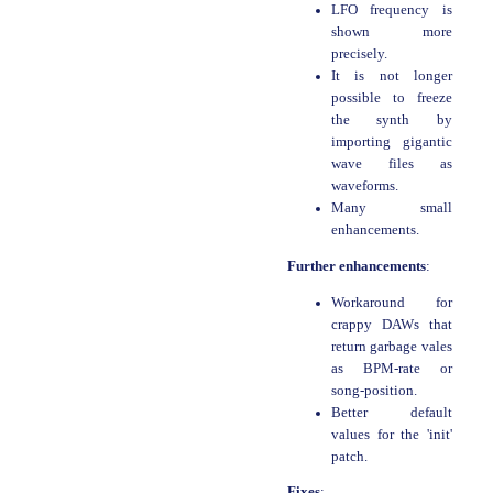
LFO frequency is
shown more
precisely.
It is not longer
possible to freeze
the synth by
importing gigantic
wave files as
waveforms.
Many small
enhancements.
Further enhancements
:
Workaround for
crappy DAWs that
return garbage vales
as BPM-rate or
song-position.
Better default
values for the 'init'
patch.
Fixes
: