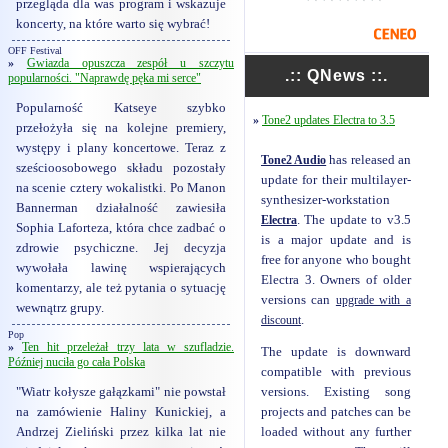
przegląda dla was program i wskazuje
koncerty, na które warto się wybrać!
OFF Festival
»
Gwiazda opuszcza zespół u szczytu
.:: QNews ::.
popularności. "Naprawdę pęka mi serce"
Popularność Katseye szybko
»
Tone2 updates Electra to 3.5
przełożyła się na kolejne premiery,
występy i plany koncertowe. Teraz z
Tone2 Audio
has released an
sześcioosobowego składu pozostały
update for their multilayer-
na scenie cztery wokalistki. Po Manon
synthesizer-workstation
Bannerman działalność zawiesiła
Electra
. The update to v3.5
Sophia Laforteza, która chce zadbać o
is a major update and is
zdrowie psychiczne. Jej decyzja
free for anyone who bought
wywołała lawinę wspierających
Electra 3. Owners of older
komentarzy, ale też pytania o sytuację
versions can
upgrade with a
wewnątrz grupy.
discount
.
Pop
»
Ten hit przeleżał trzy lata w szufladzie.
The update is downward
Później nuciła go cała Polska
compatible with previous
"Wiatr kołysze gałązkami" nie powstał
versions. Existing song
na zamówienie Haliny Kunickiej, a
projects and patches can be
Andrzej Zieliński przez kilka lat nie
loaded without any further