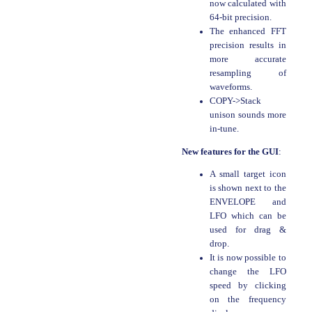
now calculated with
64-bit precision.
The enhanced FFT
precision results in
more accurate
resampling of
waveforms.
COPY->Stack
unison sounds more
in-tune.
New features for the GUI
:
A small target icon
is shown next to the
ENVELOPE and
LFO which can be
used for drag &
drop.
It is now possible to
change the LFO
speed by clicking
on the frequency