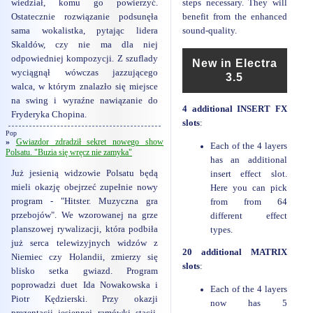
wiedział, komu go powierzyć.
steps necessary. They will
Ostatecznie rozwiązanie podsunęła
benefit from the enhanced
sama wokalistka, pytając lidera
sound-quality.
Skaldów, czy nie ma dla niej
odpowiedniej kompozycji. Z szuflady
New in Electra
wyciągnął wówczas jazzującego
3.5
walca, w którym znalazło się miejsce
na swing i wyraźne nawiązanie do
4 additional INSERT FX
Fryderyka Chopina.
slots
:
Pop
»
Gwiazdor zdradził sekret nowego show
Each of the 4 layers
Polsatu. "Buzia się wręcz nie zamyka"
has an additional
Już jesienią widzowie Polsatu będą
insert effect slot.
mieli okazję obejrzeć zupełnie nowy
Here you can pick
program - "Hitster. Muzyczna gra
from from 64
przebojów". We wzorowanej na grze
different effect
planszowej rywalizacji, która podbiła
types.
już serca telewizyjnych widzów z
20 additional MATRIX
Niemiec czy Holandii, zmierzy się
slots
:
blisko setka gwiazd. Program
poprowadzi duet Ida Nowakowska i
Each of the 4 layers
Piotr Kędzierski. Przy okazji
now has 5