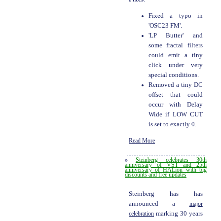
Fixed a typo in
'OSC23 FM'.
'LP Butter' and
some fractal filters
could emit a tiny
click under very
special conditions.
Removed a tiny DC
offset that could
occur with Delay
Wide if LOW CUT
is set to exactly 0.
Read More
»
Steinberg celebrates 30th
anniversary of VST and 25th
anniversary of HALion with big
discounts and free updates
Steinberg has has
announced a
major
celebration
marking 30 years