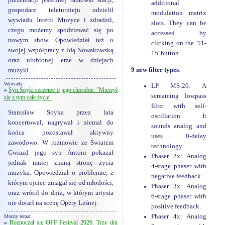
prezentacji jesiennej ramówki stacji,
additional
gospodarz teleturnieju udzielił
modulation matrix
wywiadu Interii Muzyce i zdradził,
slots. They can be
czego możemy spodziewać się po
accessed by
nowym show. Opowiedział też o
clicking on the '11-
swojej współpracy z Idą Nowakowską
15' button.
oraz ulubionej erze w dziejach
9 new filter types
:
muzyki.
Wywiady
LP MS-20: A
»
Syn Soyki szczerze o jego chorobie. "Mierzył
screaming lowpass
się z tym całe życie"
filter with self-
Stanisław Soyka przez lata
oscillation. It
koncertował, nagrywał i niemal do
sounds analog and
końca pozostawał aktywny
uses 0-delay
zawodowo. W rozmowie ze Światem
technology.
Gwiazd jego syn Antoni pokazał
Phaser 2x: Analog
jednak mniej znaną stronę życia
4-stage phaser with
muzyka. Opowiedział o problemie, z
negative feedback.
którym ojciec zmagał się od młodości,
Phaser 3x: Analog
oraz wrócił do dnia, w którym artysta
6-stage phaser with
nie dotarł na scenę Opery Leśnej.
positive feedback.
Phaser 4x: Analog
Mocny temat
»
Rozpoczął się OFF Festival 2026. Trzy dni