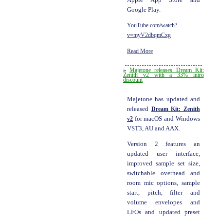
Google Play.
YouTube.com/watch?
v=myV2dbqmCxg
Read More
»
Majetone releases Dream Kit:
Zenith v2 with a 33% intro
discount
Majetone has updated and
released
Dream Kit: Zenith
v2
for macOS and Windows
VST3, AU and AAX.
Version 2 features an
updated user interface,
improved sample set size,
switchable overhead and
room mic options, sample
start, pitch, filter and
volume envelopes and
LFOs and updated preset